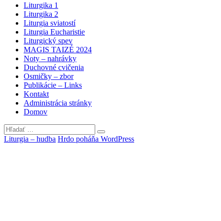
Liturgika 1
Liturgika 2
Liturgia sviatostí
Liturgia Eucharistie
Liturgický spev
MAGIS TAIZÉ 2024
Noty – nahrávky
Duchovné cvičenia
Osmičky – zbor
Publikácie – Links
Kontakt
Administrácia stránky
Domov
Hľadať:
Vyhľadávanie
Liturgia – hudba
Hrdo poháňa WordPress