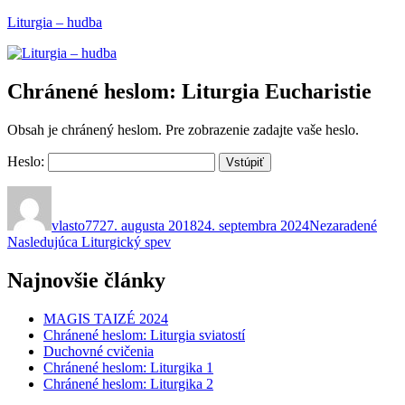
Prejsť
Liturgia – hudba
na
obsah
Chránené heslom: Liturgia Eucharistie
Obsah je chránený heslom. Pre zobrazenie zadajte vaše heslo.
Heslo:
Autor
Publikované
Kategórie
vlasto77
27. augusta 2018
24. septembra 2024
Nezaradené
Navigácia
Ďalší
Nasledujúca
Liturgický spev
článok:
v
Najnovšie články
článku
MAGIS TAIZÉ 2024
Chránené heslom: Liturgia sviatostí
Duchovné cvičenia
Chránené heslom: Liturgika 1
Chránené heslom: Liturgika 2