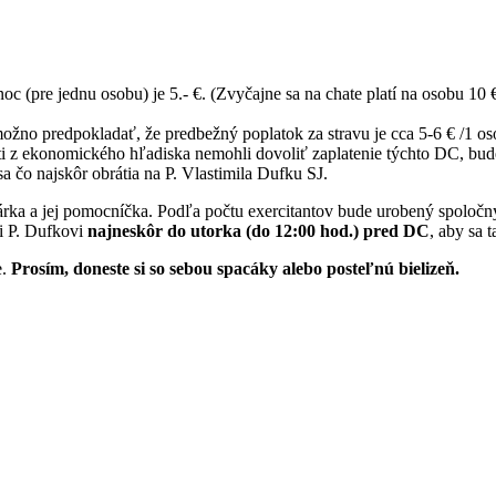
oc (pre jednu osobu) je 5.- €. (Zvyčajne sa na chate platí na osobu 10 
žno predpokladať, že predbežný poplatok za stravu je cca 5-6 € /1 os
udenti z ekonomického hľadiska nemohli dovoliť zaplatenie týchto DC, 
a čo najskôr obrátia na P. Vlastimila Dufku SJ.
ka a jej pomocníčka. Podľa počtu exercitantov bude urobený spoločný 
li P. Dufkovi
najneskôr do utorka (do 12:00 hod.) pred DC
, aby sa 
e.
Prosím, doneste si so sebou spacáky alebo posteľnú bielizeň.