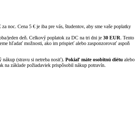
€ za noc. Cena 5 € je iba pre vás, študentov, aby sme vaše poplatky
oba/jeden deň. Celkový poplatok za DC na tri dni je
30 EUR
. Tento
budeme hľadať možnosti, ako im prispieť alebo zasponzorovať aspoň
nákup (stravu si netreba nosiť).
Pokiaľ máte osobitnú diétu
alebo
tak na základe požiadaviek prispôsobil nákup potravín.