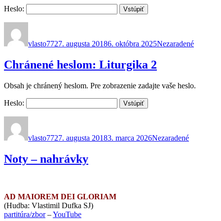
Heslo:
Autor
Publikované
Kategórie
vlasto77
27. augusta 2018
6. októbra 2025
Nezaradené
Chránené heslom: Liturgika 2
Obsah je chránený heslom. Pre zobrazenie zadajte vaše heslo.
Heslo:
Autor
Publikované
Kategórie
vlasto77
27. augusta 2018
3. marca 2026
Nezaradené
Noty – nahrávky
AD MAIOREM DEI GLORIAM
(Hudba: Vlastimil Dufka SJ)
partitúra/zbor
–
YouTube