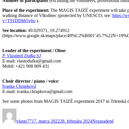
Number of participants
(excluding the volunteers, professional musi
Place of the experiment:
The MAGIS TAIZÉ experiment will take place
walking distance of Vlkolínec (protected by UNESCO; see:
https:/
v=T91DDhb5v6o
).
See location:
49.029371, 19.274912
(https://www.google.sk/maps/place/49%C2%B001’45.7%22N+19%C
Leader of the experiment / Oboe
:
P. Vlastimil Dufka SJ
E-mail: vlastodufka@gmail.com
Mobil: +421 908 809 431
Choir director / piano / voice
:
Ivanka Chrapková
E-mail: ivanka.chrapkova@gmail.com
See some photos from MAGIS TAIZÉ experiment 2017 in Trlenská d
Autor
Publikované
Kategórie
vlasto77
17. marca 2022
28. februára 2024
Nezaradené