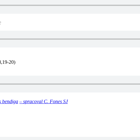
c
8,19-20)
s bendiga
– spracoval C. Fones SJ