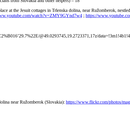
cians from Slovakia and other helpers) – 18
 at the Jesuit cottages in Trlenska dolina, near Ružomberok, nestled i
/www.youtube.com/watch?v=ZMY9GYnd7w4
;
https://www.youtube.
2%B016’29.7%22E/@49.0293745,19.2723371,17z/data=!3m1!4b1!4m
olina near Ružomberok (Slovakia):
https://www.flickr.com/photos/m