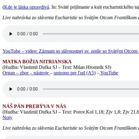
(
Kde je láska opravdivá
. In: Sväté prijímanie a kult eucharistického
Live nahrávka zo slávenia Eucharistie so Svätým Otcom Františkom d
YouTube – video: Záznam so slávnostnej sv. omše so Svätým Otcom Fr
MATKA BOŽIA NITRIANSKA
(Hudba: Vlastimil Dufka SJ – Text: Milan Hromník SJ)
Organ – zbor – nástroje
–
unisono pre ľud (A5)
–
YouTube
NÁŠ PÁN PREBÝVA V NÁS
(Hudba: Vlastimil Dufka SJ – Text: Porov.Kol 1,18; Zjv 1,8; Zjv 2
Noty
Live nahrávka zo slávenia Eucharistie so Svätým Otcom Františkom dň