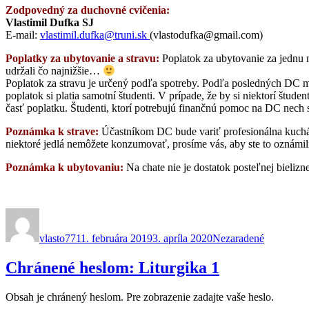
Zodpovedný za duchovné cvičenia:
Vlastimil Dufka SJ
E-mail:
vlastimil.dufka@truni.sk
(vlastodufka@gmail.com)
Poplatky za ubytovanie a stravu:
Poplatok za ubytovanie za jednu n
udržali čo najnižšie…
Poplatok za stravu je určený podľa spotreby. Podľa posledných DC mo
poplatok si platia samotní študenti. V prípade, že by si niektorí št
časť poplatku. Študenti, ktorí potrebujú finančnú pomoc na DC nech s
Poznámka k strave:
Účastníkom DC bude variť profesionálna kuchár
niektoré jedlá nemôžete konzumovať, prosíme vás, aby ste to oznámi
Poznámka k ubytovaniu:
Na chate nie je dostatok posteľnej bielizn
Autor
Publikované
Kategórie
vlasto77
11. februára 2019
3. apríla 2020
Nezaradené
Chránené heslom: Liturgika 1
Obsah je chránený heslom. Pre zobrazenie zadajte vaše heslo.