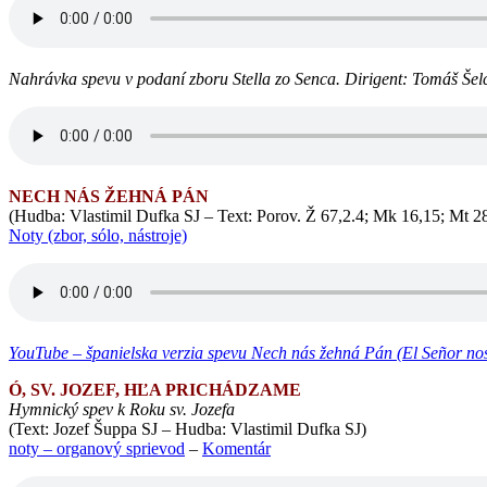
Nahrávka spevu v podaní zboru Stella zo Senca. Dirigent: Tomáš Šel
NECH NÁS ŽEHNÁ PÁN
(Hudba: Vlastimil Dufka SJ – Text: Porov. Ž 67,2.4; Mk 16,15; Mt 2
Noty (zbor, sólo, nástroje)
YouTube – španielska verzia spevu Nech nás žehná Pán (El Señor no
Ó, SV. JOZEF, HĽA PRICHÁDZAME
Hymnický spev k Roku sv. Jozefa
(Text: Jozef Šuppa SJ – Hudba: Vlastimil Dufka SJ)
noty – organový sprievod
–
Komentár