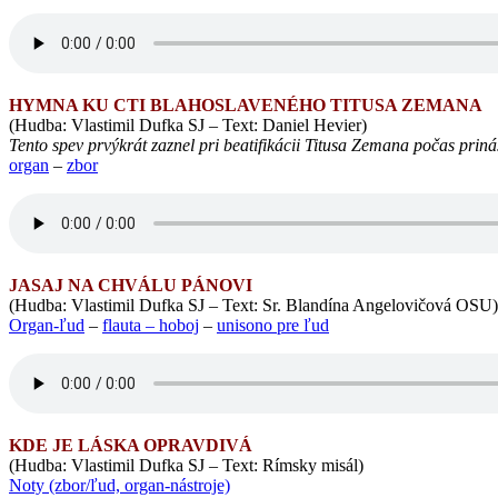
HYMNA KU CTI BLAHOSLAVENÉHO TITUSA ZEMANA
(Hudba: Vlastimil Dufka SJ – Text: Daniel Hevier)
Tento spev prvýkrát zaznel pri beatifikácii Titusa Zemana počas prináš
o
rgan
–
zbor
JASAJ NA CHVÁLU PÁNOVI
(Hudba: Vlastimil Dufka SJ – Text: Sr. Blandína Angelovičová OSU)
Organ-ľud
–
flauta – hoboj
–
unisono pre ľud
KDE JE LÁSKA OPRAVDIVÁ
(Hudba: Vlastimil Dufka SJ – Text: Rímsky misál)
Noty (zbor/ľud, organ-nástroje)