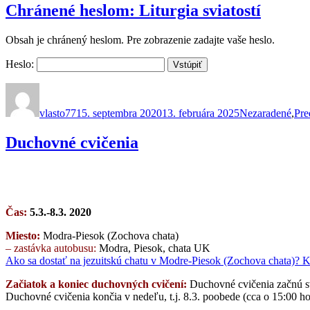
Chránené heslom: Liturgia sviatostí
Obsah je chránený heslom. Pre zobrazenie zadajte vaše heslo.
Heslo:
Autor
Publikované
Kategórie
vlasto77
15. septembra 2020
13. februára 2025
Nezaradené
,
Pre
Duchovné cvičenia
Čas:
5.3.-8.3. 2020
Miesto:
Modra-Piesok (Zochova chata)
– zastávka autobusu:
Modra, Piesok, chata UK
Ako sa dostať na jezuitskú chatu v Modre-Piesok (Zochova chata)?
Začiatok a koniec duchovných cvičení:
Duchovné cvičenia začnú sv
Duchovné cvičenia končia v nedeľu, t.j. 8.3. poobede (cca o 15:00 ho