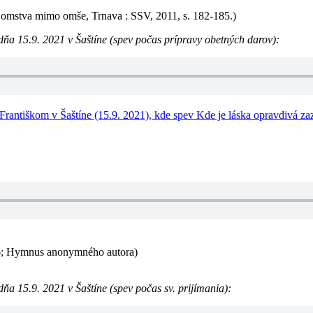
 tajomstva mimo omše, Trnava : SSV, 2011, s. 182-185.)
ňa 15.9. 2021 v Šaštíne (spev počas prípravy obetných darov):
antiškom v Šaštíne (15.9. 2021), kde spev Kde je láska opravdivá zaz
1,6; Hymnus anonymného autora)
a 15.9. 2021 v Šaštíne (spev počas sv. prijímania):