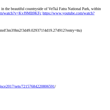
n the beautiful countryside of Veľká Fatra National Park, within
com/watch?v=KvJ9MIi9KFc
https://www.youtube.com/watch?
4!3m3!8m2!3d49.029371!4d19.274912?entry=ttu)
agisce2017/sets/72157684220806591
/